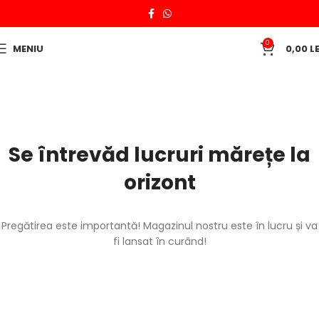
0
MENIU
0,00
LE
Se întrevăd lucruri mărețe la
orizont
Pregătirea este importantă! Magazinul nostru este în lucru și va
fi lansat în curând!