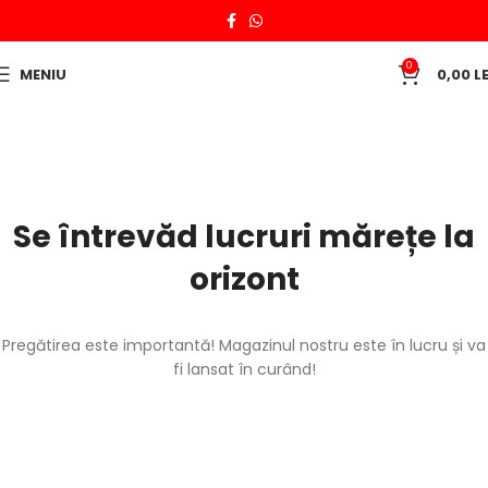
0
MENIU
0,00
LE
Se întrevăd lucruri mărețe la
orizont
Pregătirea este importantă! Magazinul nostru este în lucru și va
fi lansat în curând!