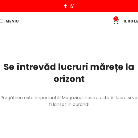
0
MENIU
0,00
LE
Se întrevăd lucruri mărețe la
orizont
Pregătirea este importantă! Magazinul nostru este în lucru și va
fi lansat în curând!