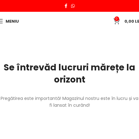
0
MENIU
0,00
LE
Se întrevăd lucruri mărețe la
orizont
Pregătirea este importantă! Magazinul nostru este în lucru și va
fi lansat în curând!