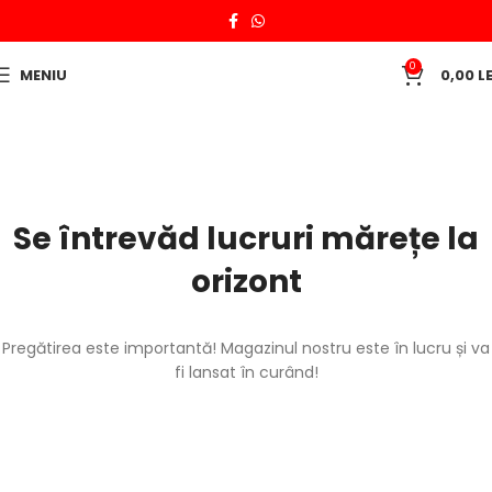
0
MENIU
0,00
LE
Se întrevăd lucruri mărețe la
orizont
Pregătirea este importantă! Magazinul nostru este în lucru și va
fi lansat în curând!