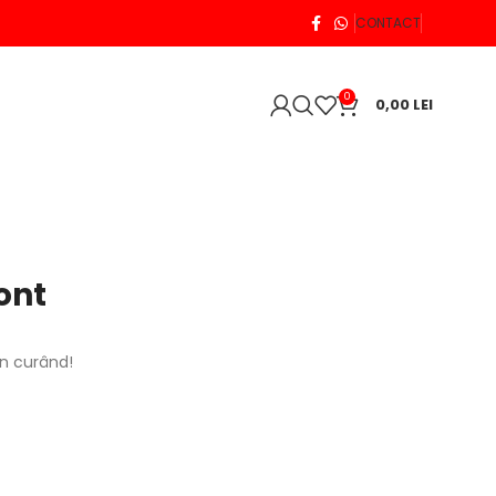
CONTACT
0
0,00
LEI
ont
în curând!