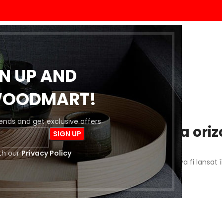
ACASĂ
MAGAZIN
BLOG
DESPRE NOI
CONTACT
GN UP AND
WOODMART!
trends and get exclusive offers
 întrevăd lucruri mărețe la oriz
th our
Privacy Policy
a este importantă! Magazinul nostru este în lucru și va fi lansat 