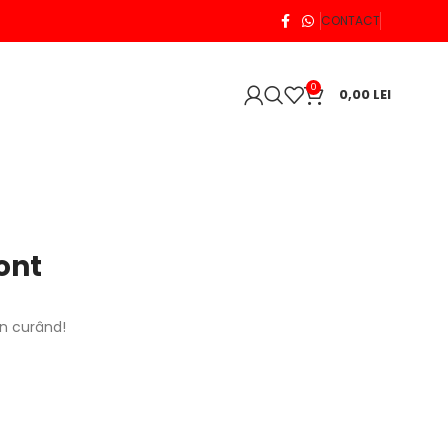
CONTACT
0
0,00
LEI
ont
în curând!