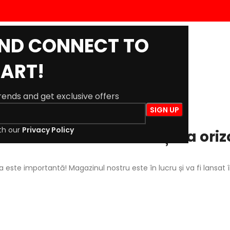
AND CONNECT TO
ACASĂ
MAGAZIN
BLOG
DESPRE NOI
CONTACT
ART!
trends and get exclusive offers
th our
Privacy Policy
 întrevăd lucruri mărețe la oriz
a este importantă! Magazinul nostru este în lucru și va fi lansat 