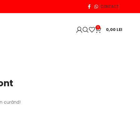
CONTACT
0
0,00
LEI
ont
în curând!