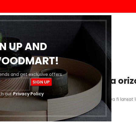
ACASĂ
MAGAZIN
BLOG
DESPRE NOI
CONTACT
GN UP AND
WOODMART!
trends and get exclusive offers
 întrevăd lucruri mărețe la oriz
th our
Privacy Policy
a este importantă! Magazinul nostru este în lucru și va fi lansat 