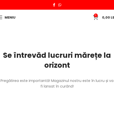
0
MENIU
0,00
LE
Se întrevăd lucruri mărețe la
orizont
Pregătirea este importantă! Magazinul nostru este în lucru și va
fi lansat în curând!