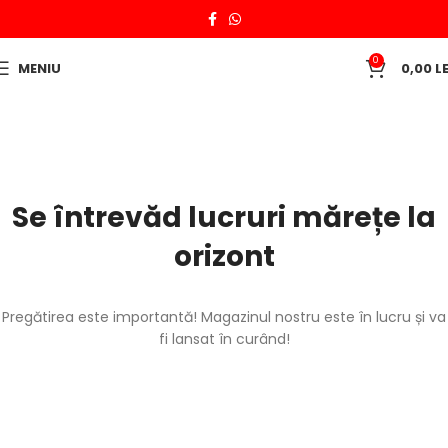
0
MENIU
0,00
LE
Se întrevăd lucruri mărețe la
orizont
Pregătirea este importantă! Magazinul nostru este în lucru și va
fi lansat în curând!