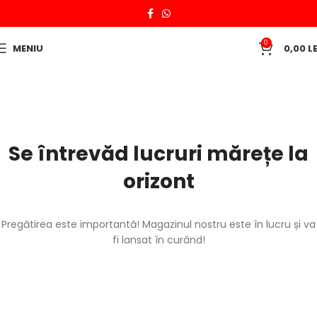
0
MENIU
0,00
LE
Se întrevăd lucruri mărețe la
orizont
Pregătirea este importantă! Magazinul nostru este în lucru și va
fi lansat în curând!