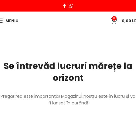
0
MENIU
0,00
LE
Se întrevăd lucruri mărețe la
orizont
Pregătirea este importantă! Magazinul nostru este în lucru și va
fi lansat în curând!