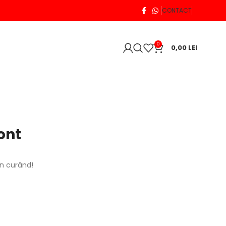
CONTACT
0
0,00
LEI
ont
în curând!