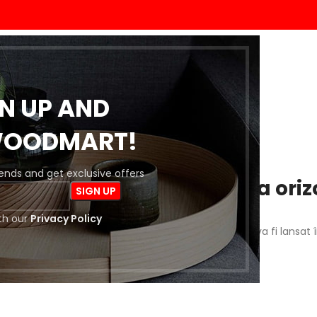
ACASĂ
MAGAZIN
BLOG
DESPRE NOI
CONTACT
GN UP AND
WOODMART!
trends and get exclusive offers
 întrevăd lucruri mărețe la oriz
th our
Privacy Policy
a este importantă! Magazinul nostru este în lucru și va fi lansat 