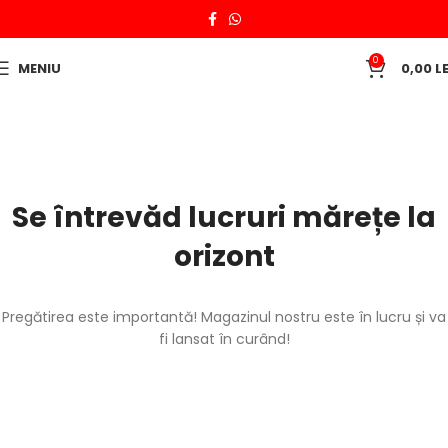
0
MENIU
0,00
LE
Se întrevăd lucruri mărețe la
orizont
Pregătirea este importantă! Magazinul nostru este în lucru și va
fi lansat în curând!