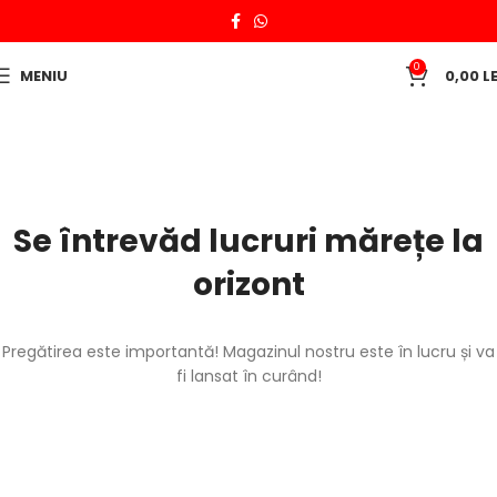
0
MENIU
0,00
LE
Se întrevăd lucruri mărețe la
orizont
Pregătirea este importantă! Magazinul nostru este în lucru și va
fi lansat în curând!