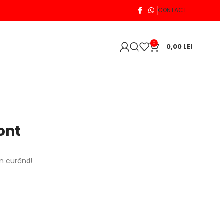
CONTACT
0
0,00
LEI
ont
în curând!