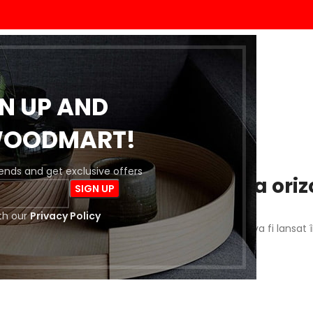
ACASĂ
MAGAZIN
BLOG
DESPRE NOI
CONTACT
GN UP AND
WOODMART!
trends and get exclusive offers
 întrevăd lucruri mărețe la oriz
th our
Privacy Policy
a este importantă! Magazinul nostru este în lucru și va fi lansat 