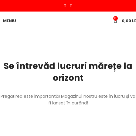
0
MENIU
0,00
LE
Se întrevăd lucruri mărețe la
orizont
Pregătirea este importantă! Magazinul nostru este în lucru și va
fi lansat în curând!