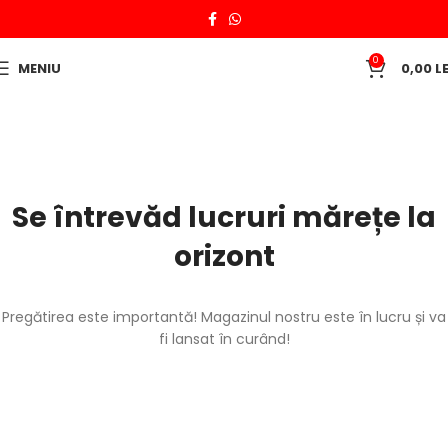
0
MENIU
0,00
LE
Se întrevăd lucruri mărețe la
orizont
Pregătirea este importantă! Magazinul nostru este în lucru și va
fi lansat în curând!