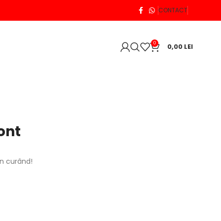
CONTACT
0
0,00
LEI
ont
în curând!