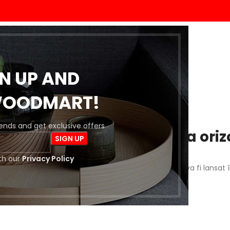
ACASĂ
MAGAZIN
BLOG
DESPRE NOI
CONTACT
GN UP AND
WOODMART!
trends and get exclusive offers
 întrevăd lucruri mărețe la oriz
th our
Privacy Policy
a este importantă! Magazinul nostru este în lucru și va fi lansat 