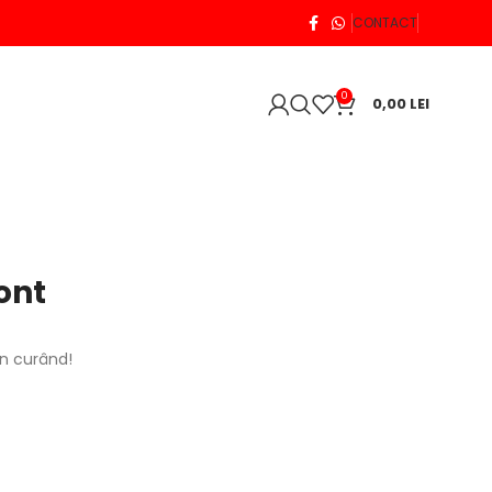
CONTACT
0
0,00
LEI
ont
în curând!