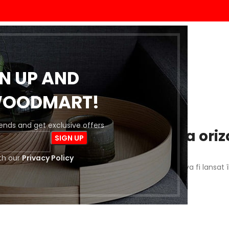
ACASĂ
MAGAZIN
BLOG
DESPRE NOI
CONTACT
GN UP AND
WOODMART!
trends and get exclusive offers
 întrevăd lucruri mărețe la oriz
th our
Privacy Policy
a este importantă! Magazinul nostru este în lucru și va fi lansat 