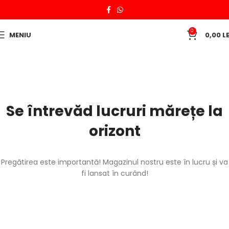
0
MENIU
0,00
LE
Se întrevăd lucruri mărețe la
orizont
Pregătirea este importantă! Magazinul nostru este în lucru și va
fi lansat în curând!