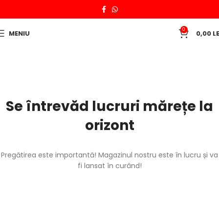
0
MENIU
0,00
LE
Se întrevăd lucruri mărețe la
orizont
Pregătirea este importantă! Magazinul nostru este în lucru și va
fi lansat în curând!