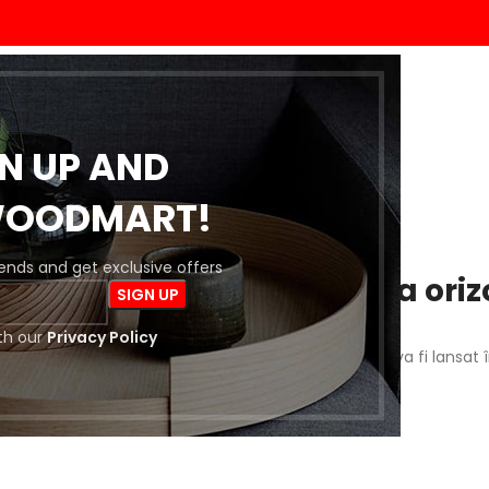
ACASĂ
MAGAZIN
BLOG
DESPRE NOI
CONTACT
GN UP AND
WOODMART!
trends and get exclusive offers
 întrevăd lucruri mărețe la oriz
th our
Privacy Policy
a este importantă! Magazinul nostru este în lucru și va fi lansat 