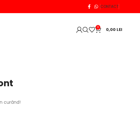
CONTACT
0
0,00
LEI
ont
în curând!