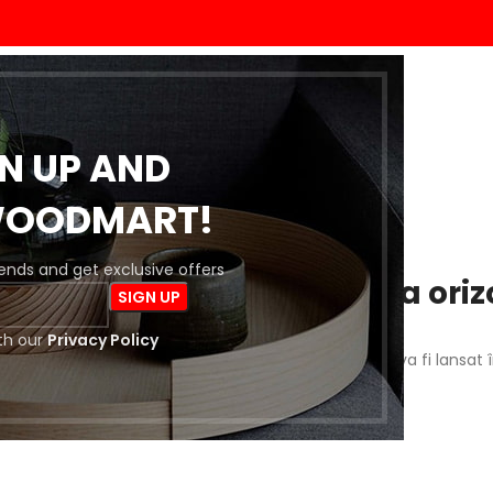
ACASĂ
MAGAZIN
BLOG
DESPRE NOI
CONTACT
GN UP AND
WOODMART!
trends and get exclusive offers
 întrevăd lucruri mărețe la oriz
th our
Privacy Policy
a este importantă! Magazinul nostru este în lucru și va fi lansat 