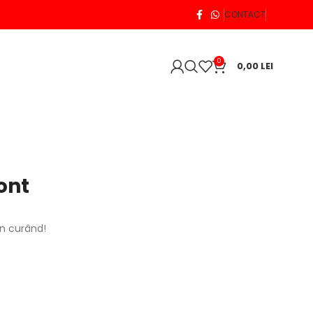
CONTACT
0
0,00
LEI
ont
în curând!