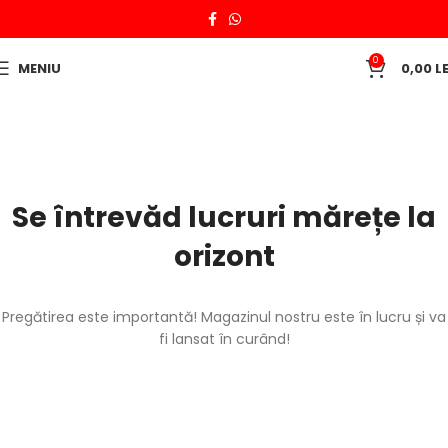
0
MENIU
0,00
LE
Se întrevăd lucruri mărețe la
orizont
Pregătirea este importantă! Magazinul nostru este în lucru și va
fi lansat în curând!