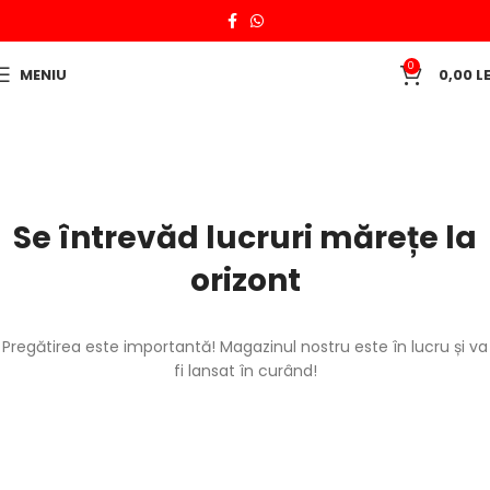
0
MENIU
0,00
LE
Se întrevăd lucruri mărețe la
orizont
Pregătirea este importantă! Magazinul nostru este în lucru și va
fi lansat în curând!