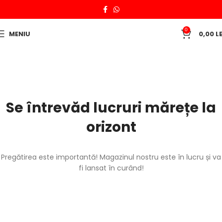
0
MENIU
0,00
LE
Se întrevăd lucruri mărețe la
orizont
Pregătirea este importantă! Magazinul nostru este în lucru și va
fi lansat în curând!