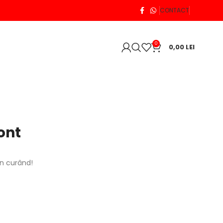
CONTACT
0
0,00
LEI
ont
în curând!