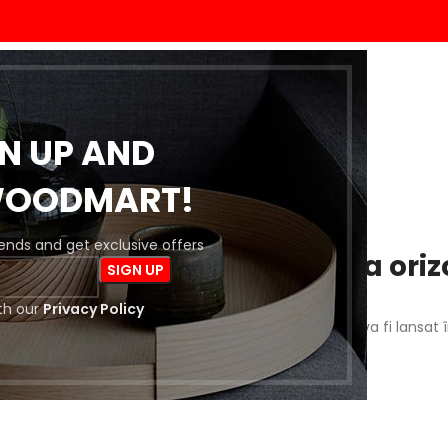
ACASĂ
MAGAZIN
BLOG
DESPRE NOI
CONTACT
GN UP AND
WOODMART!
trends and get exclusive offers
 întrevăd lucruri mărețe la oriz
th our
Privacy Policy
a este importantă! Magazinul nostru este în lucru și va fi lansat 