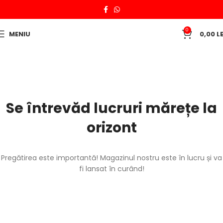
0
MENIU
0,00
LE
Se întrevăd lucruri mărețe la
orizont
Pregătirea este importantă! Magazinul nostru este în lucru și va
fi lansat în curând!