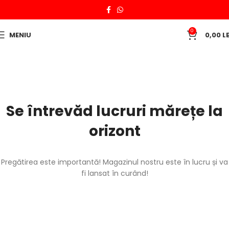
0
MENIU
0,00
LE
Se întrevăd lucruri mărețe la
orizont
Pregătirea este importantă! Magazinul nostru este în lucru și va
fi lansat în curând!