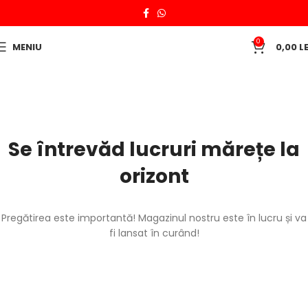
0
MENIU
0,00
LE
Se întrevăd lucruri mărețe la
orizont
Pregătirea este importantă! Magazinul nostru este în lucru și va
fi lansat în curând!