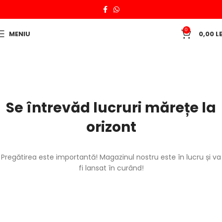
0
MENIU
0,00
LE
Se întrevăd lucruri mărețe la
orizont
Pregătirea este importantă! Magazinul nostru este în lucru și va
fi lansat în curând!