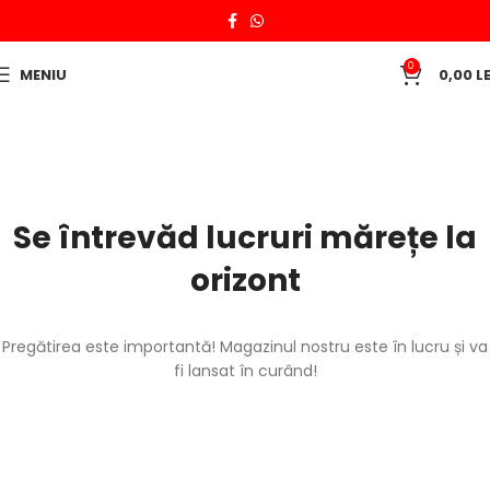
0
MENIU
0,00
LE
Se întrevăd lucruri mărețe la
orizont
Pregătirea este importantă! Magazinul nostru este în lucru și va
fi lansat în curând!