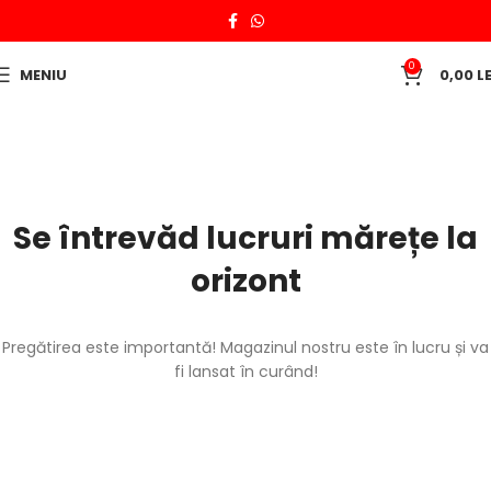
0
MENIU
0,00
LE
Se întrevăd lucruri mărețe la
orizont
Pregătirea este importantă! Magazinul nostru este în lucru și va
fi lansat în curând!