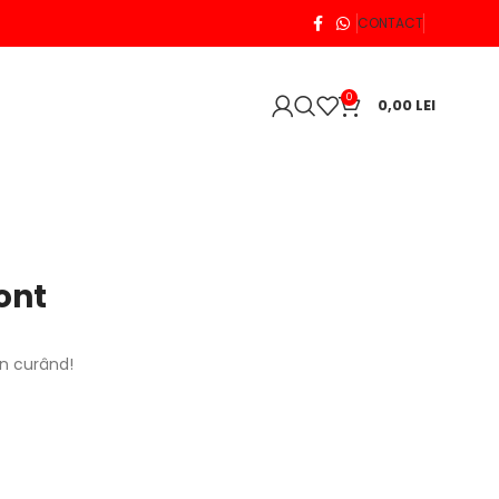
CONTACT
0
0,00
LEI
ont
în curând!