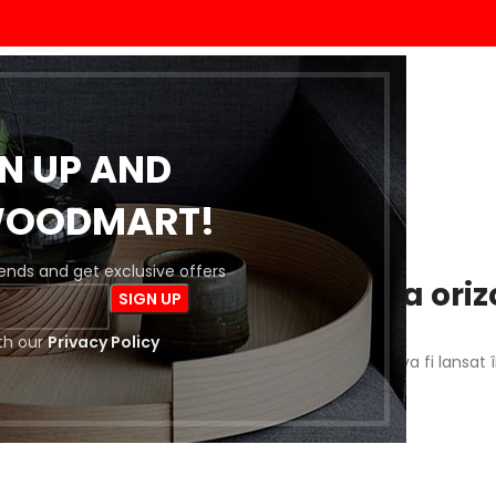
ACASĂ
MAGAZIN
BLOG
DESPRE NOI
CONTACT
GN UP AND
WOODMART!
trends and get exclusive offers
 întrevăd lucruri mărețe la oriz
th our
Privacy Policy
a este importantă! Magazinul nostru este în lucru și va fi lansat 