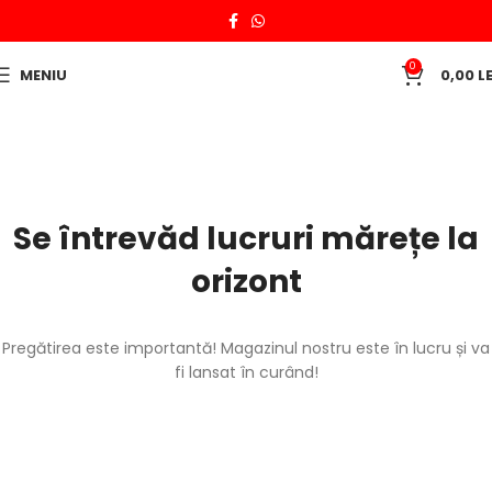
0
MENIU
0,00
LE
Se întrevăd lucruri mărețe la
orizont
Pregătirea este importantă! Magazinul nostru este în lucru și va
fi lansat în curând!