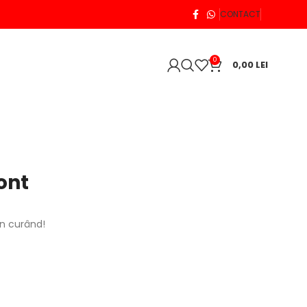
CONTACT
0
0,00
LEI
ont
în curând!