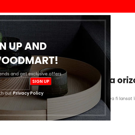
ACASĂ
MAGAZIN
BLOG
DESPRE NOI
CONTACT
GN UP AND
WOODMART!
trends and get exclusive offers
 întrevăd lucruri mărețe la oriz
th our
Privacy Policy
a este importantă! Magazinul nostru este în lucru și va fi lansat 