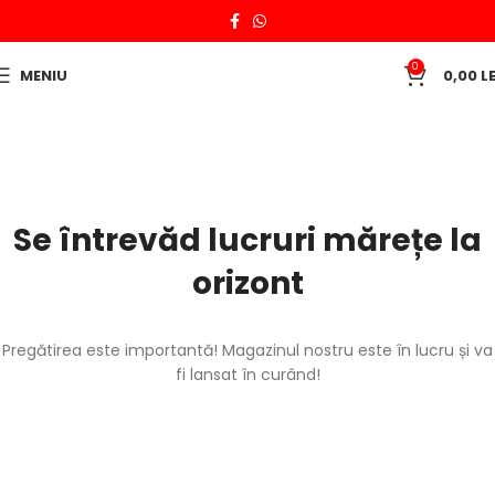
0
MENIU
0,00
LE
Se întrevăd lucruri mărețe la
orizont
Pregătirea este importantă! Magazinul nostru este în lucru și va
fi lansat în curând!