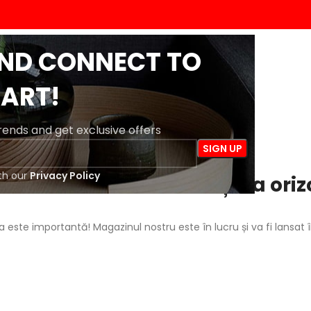
AND CONNECT TO
ACASĂ
MAGAZIN
BLOG
DESPRE NOI
CONTACT
ART!
trends and get exclusive offers
th our
Privacy Policy
 întrevăd lucruri mărețe la oriz
a este importantă! Magazinul nostru este în lucru și va fi lansat 