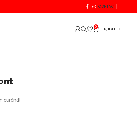
CONTACT
0
0,00
LEI
ont
în curând!