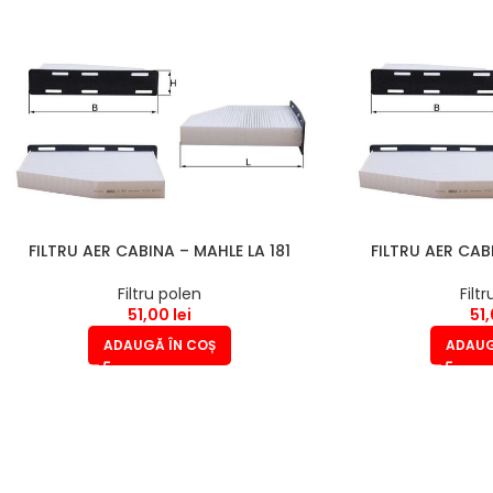
FILTRU AER CABINA – MAHLE LA 181
FILTRU AER CAB
Filtru polen
Filt
51,00
lei
51
ADAUGĂ ÎN COȘ
ADAUG