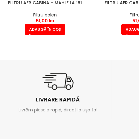
FILTRU AER CABINA – MAHLE LA 181
FILTRU AER CAB
Filtru polen
Filt
51,00
lei
51
ADAUGĂ ÎN COȘ
ADAUG
LIVRARE RAPIDĂ
Livrăm piesele rapid, direct la ușa ta!