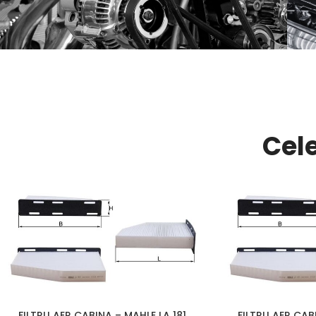
DISTRIBUȚIE
VEZI ACUM
Cel
FILTRU AER CABINA – MAHLE LA 181
FILTRU AER CAB