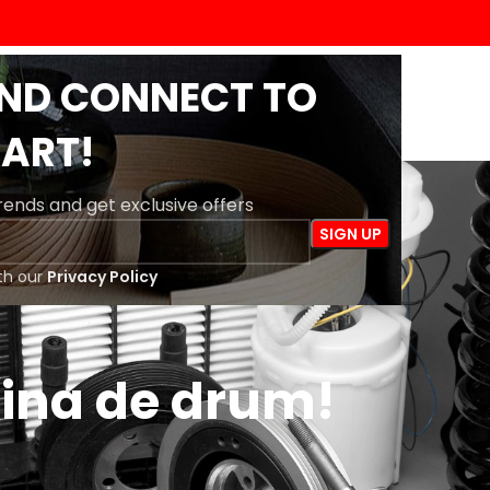
AND CONNECT TO
ACASĂ
MAGAZIN
BLOG
DESPRE NOI
CONTACT
ART!
trends and get exclusive offers
th our
Privacy Policy
șina de drum!