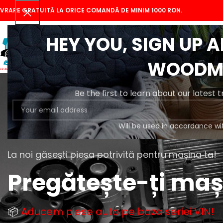
IVRARE GRATUITĂ LA ORICE COMANDĂ DE MINIM 1000 RON.
HEY YOU, SIGN UP 
WOODM
Be the first to learn about our latest 
Will be used in accordance wi
La noi găsești piesa potrivită pentru mașina ta!
Pregătește-ți ma
📦
Aducem piese auto pe baza seriei VIN!