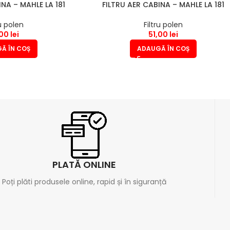
INA – MAHLE LA 181
FILTRU AER CABINA – MAHLE LA 181
ru polen
Filtru polen
,00
lei
51,00
lei
Ă ÎN COȘ
ADAUGĂ ÎN COȘ
PLATĂ ONLINE
Poți plăti produsele online, rapid și în siguranță