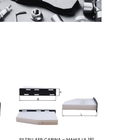
GAZIN
PRODUSELE
FILTRU AER CABINA – MAHLE LA 181