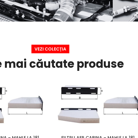
PIESE MOTOR
MA
VEZI ACUM
VEZI COLECȚIA
VEZI 
e mai căutate produse
INA – MAHLE LA 181
FILTRU AER CABINA – MAHLE LA 181