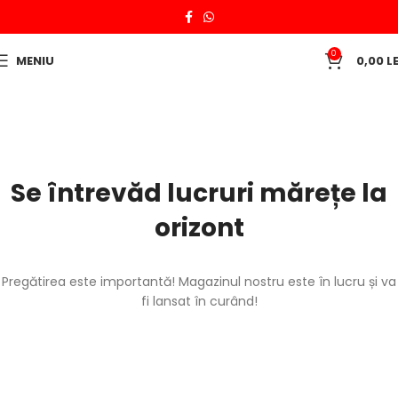
0
MENIU
0,00
LE
Se întrevăd lucruri mărețe la
orizont
Pregătirea este importantă! Magazinul nostru este în lucru și va
fi lansat în curând!