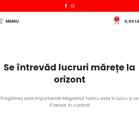
0
MENIU
0,00
LE
Se întrevăd lucruri mărețe la
orizont
Pregătirea este importantă! Magazinul nostru este în lucru și va
fi lansat în curând!