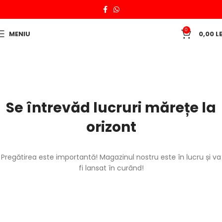
0
MENIU
0,00
LE
Se întrevăd lucruri mărețe la
orizont
Pregătirea este importantă! Magazinul nostru este în lucru și va
fi lansat în curând!