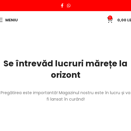
0
MENIU
0,00
LE
Se întrevăd lucruri mărețe la
orizont
Pregătirea este importantă! Magazinul nostru este în lucru și va
fi lansat în curând!