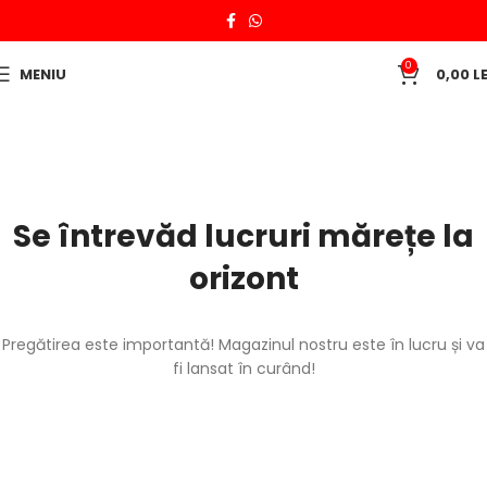
0
MENIU
0,00
LE
Se întrevăd lucruri mărețe la
orizont
Pregătirea este importantă! Magazinul nostru este în lucru și va
fi lansat în curând!