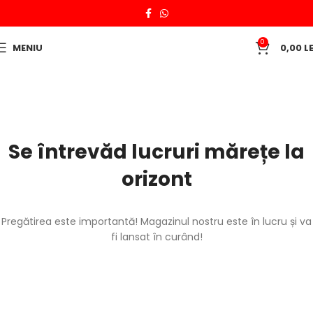
0
MENIU
0,00
LE
Se întrevăd lucruri mărețe la
orizont
Pregătirea este importantă! Magazinul nostru este în lucru și va
fi lansat în curând!