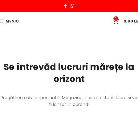
0
MENIU
0,00
LE
Se întrevăd lucruri mărețe la
orizont
Pregătirea este importantă! Magazinul nostru este în lucru și va
fi lansat în curând!