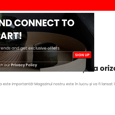
AND CONNECT TO
ACASĂ
MAGAZIN
BLOG
DESPRE NOI
CONTACT
ART!
trends and get exclusive offers
th our
Privacy Policy
 întrevăd lucruri mărețe la oriz
a este importantă! Magazinul nostru este în lucru și va fi lansat 