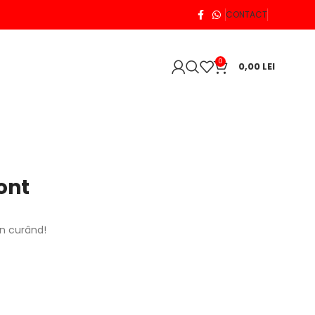
CONTACT
0
0,00
LEI
ont
în curând!