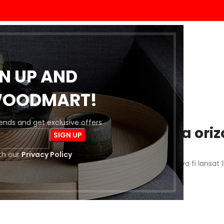
ACASĂ
MAGAZIN
BLOG
DESPRE NOI
CONTACT
GN UP AND
WOODMART!
trends and get exclusive offers
 întrevăd lucruri mărețe la oriz
th our
Privacy Policy
a este importantă! Magazinul nostru este în lucru și va fi lansat 