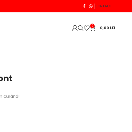
CONTACT
0
0,00
LEI
ont
în curând!