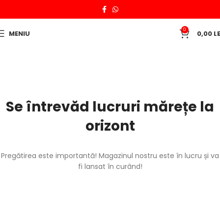
0
MENIU
0,00
LE
Se întrevăd lucruri mărețe la
orizont
Pregătirea este importantă! Magazinul nostru este în lucru și va
fi lansat în curând!